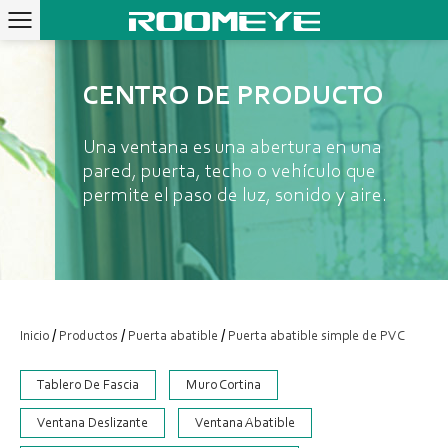
CENTRO DE PRODUCTO
Una ventana es una abertura en una
pared, puerta, techo o vehículo que
permite el paso de luz, sonido y aire.
/
/
/
Inicio
Productos
Puerta abatible
Puerta abatible simple de PVC
Tablero De Fascia
Muro Cortina
Ventana Deslizante
Ventana Abatible