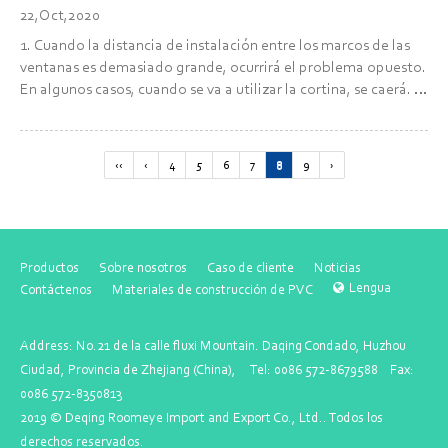
22,Oct,2020
1. Cuando la distancia de instalación entre los marcos de las
ventanas es demasiado grande, ocurrirá el problema opuesto.
En algunos casos, cuando se va a utilizar la cortina, se caerá. Si
el marco de la ventana está instalado fuera del marco de la
ventana, puede golpearlo con un martillo para...
‹‹
‹
4
5
6
7
8
9
›
Productos
Sobre nosotros
Caso de cliente
Noticias
Lengua
Contáctenos
Materiales de construcción de PVC
Address: No.21 de la calle fluxi Mountain. Daqing Condado, Huzhou
Ciudad, Provincia de Zhejiang (China), Tel: 0086 572-8679588 Fax:
0086 572-8350813
2019 ©
Deqing Roomeye Import and Export Co., Ltd.
. Todos los
derechos reservados.