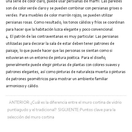
una serie de color claro, puede usar persianas de marfil. Las paredes
son de color verde claro y se pueden combinar con persianas grises o
verdes. Para muebles de color marrón rojizo, se pueden utilizar
persianas rosas. Como resultado, los tonos cálidos y fríos se coordinan
para hacer que la habitación luzca elegante y poco convencional.
4. El patrón de las contraventanas es muy particular. Las persianas
utilizadas para decorar la sala de estar deben tener patrones de
paisaje, lo que puede hacer que las personas se sientan como si
estuvieran en un entorno de pintura poética. Para el diseño,
generalmente puede elegir pinturas de plantas con colores suaves y
patrones elegantes, así como pinturas de naturaleza muerta o pinturas
de patrones geométricos para mostrar un ambiente familiar
armonioso y cálido.
ANTERIOR:¿Cuál es la diferencia entre el muro cortina de vidrio
puntiagudo y el tradicional?
SIGUIENTE:Puntos clave para la
selección del muro cortina